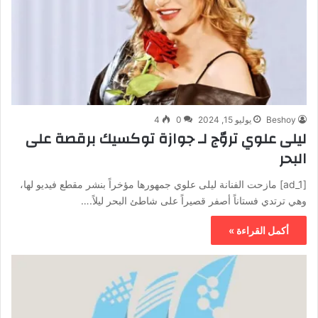
Beshoy
يوليو 15, 2024
0
4
ليلى علوي تروّج لـ جوازة توكسيك برقصة على
البحر
[ad_1] مازحت الفنانة ليلى علوي جمهورها مؤخراً بنشر مقطع فيديو لها،
وهي ترتدي فستاناً أصفر قصيراً على شاطئ البحر ليلاً.…
أكمل القراءة »