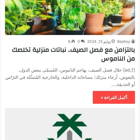
Beshoy
يوليو 15, 2024
0
6
بالتزامن مع فصل الصيف.. نباتات منزلية تخلصك
من الناموس
[ad_1] خلال فصل الصيف، يهاجم الناموس، المُسمّى ببعض الدول،
بالبعوض، أرجاء منزلك؛ مساحاته الداخلية، والخارجية المُتمثّلة في الترّاس
أو الحديقة،…
أكمل القراءة »