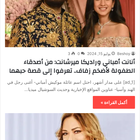
Beshoy
يوليو 15, 2024
0
3
أنانت أمباني وراديكا ميرشانت: من أصدقاء
الطفولة لأضخم زفاف.. تعرفوا إلى قصة حبهما
[ad_1] على مدار أشهر، احتل اسم عائلة موكيش أمباني- أغنى رجل في
الهند وآسيا- عناوين المواقع الإخبارية وحديث السوشيال ميديا…
أكمل القراءة »