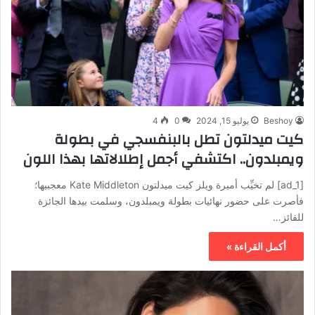
Beshoy
يوليو 15, 2024
0
4
كيت ميدلتون تطل بالبنفسجي في بطولة
ويمبلدون.. اكتشفي أجمل إطلالاتها بهذا اللون
[ad_1] لم تخيِّب أميرة ويلز كيت ميدلتون Kate Middleton معجبيها؛
فأصرت على حضور نهائيات بطولة ويمبلدون، وسلمت بيدها الجائزة
للفائز…
أكمل القراءة »