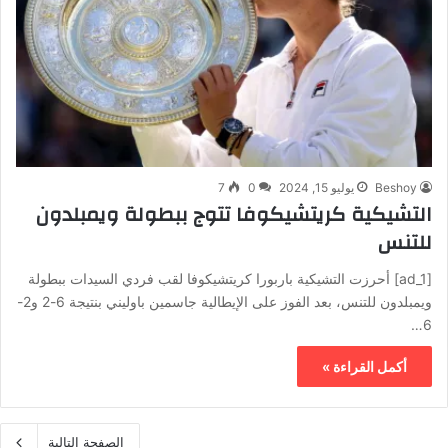
Beshoy
يوليو 15, 2024
0
7
التشيكية كريتشيكوفا تتوج ببطولة ويمبلدون
للتنس
[ad_1] أحرزت التشيكية باربورا كريتشيكوفا لقب فردي السيدات ببطولة
ويمبلدون للتنس، بعد الفوز على الإيطالية جاسمين باوليني بنتيجة 6-2 و2-
6…
أكمل القراءة »
الصفحة التالية