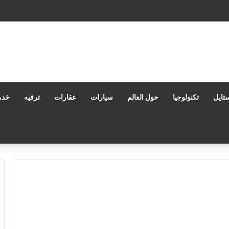
دارة المستندات: كيف تعزز إنتاجيتك وتحمي بياناتك في بيئات العمل الحديثة؟
تايل
تكنولوجيا
حول العالم
سيارات
عقارات
ترفيه
خدم