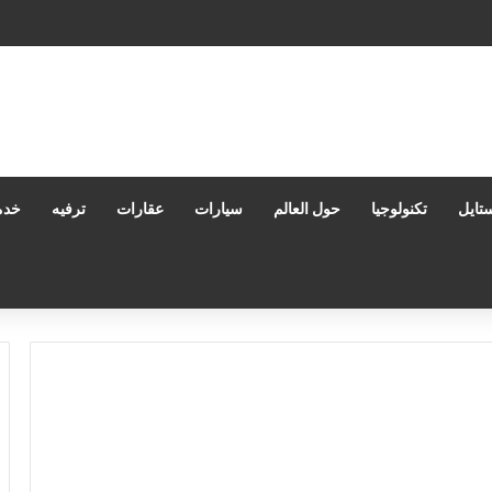
رة المستندات: كيف تعزز إنتاجيتك وتحمي بياناتك في بيئات العمل الحديثة؟
تايل
تكنولوجيا
حول العالم
سيارات
عقارات
ترفيه
خدم