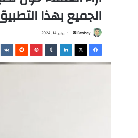
الجميع بهذا التطبيق
Beshoy
أ
يونيو 14, 2024
ر
فيسبوك
‫X
لينكدإن
‏Tumblr
بينتيريست
‏Reddit
‏te
س
ل
ب
ر
ي
د
ا
إ
ل
ك
ت
ر
و