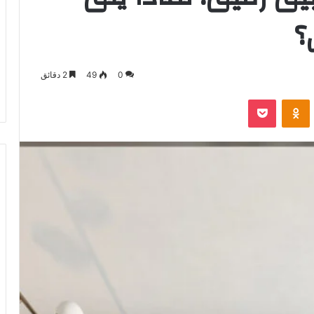
؟
0
49
2 دقائق
VKontak
Odnoklassniki
‫Pocket