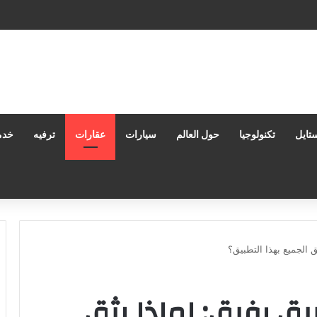
رة المستندات: كيف تعزز إنتاجيتك وتحمي بياناتك في بيئات العمل الحديثة؟
تايل
تكنولوجيا
حول العالم
سيارات
عقارات
ترفيه
خدم
ق الجميع بهذا التطبيق؟
يق رفيق: لماذا يثق