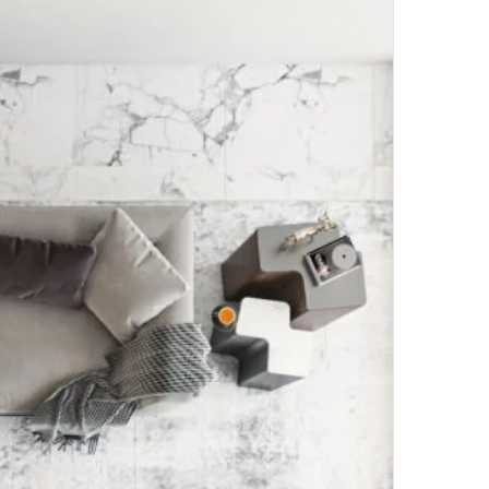
ن
ي
ا