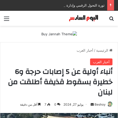
ثورة التحول الرقمي وإدارة المستندات: كيف تعزز إنتاجيتك وتحمي بياناتك في بيئات العمل الحديثة؟
بحث عن
الق
الرئيسية
/
أخبار العرب
أخبار العرب
أنباء أولية عن 5 إصابات حرجة و6
خطيرة بسقوط قذيفة أطلقت من
لبنان
Beshoy
أ
يوليو 27, 2024
0
7
أقل من دقيقة
ر
س