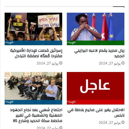
د
ح
م
ي
ع
ل
ا
ع
ل
ن
ش
ا
ب
ل
ا
ا
ريال مدريد يقدم لاعبه البرازيلي
إسرائيل قدمت للإدارة الأميركية
ب
ت
الجديد
مقترحا مُعدّلا لصفقة التبادل
ح
يوليو 27, 2024
يوليو 27, 2024
ا
د
الاحتلال يغير على مخيم بلاطة في
اجتماع شعبي بعد نجاح الجهود
نابلس
المهنية والشعبية في تغيير
مخطط سكة الحديد وشارع 85
يوليو 27, 2024
يوليو 27, 2024