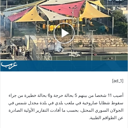
ل
ب
ر
ي
د
ا
إ
ل
ك
ت
ر
[ad_1]
و
ن
أصيب 11 شخصا من بينهم 5 بحالة حرجة و6 بحالة خطيرة من جراء
ي
ا
سقوط شظايا صاروخية في ملعب بلدي في بلدة مجدل شمس في
الجولان السوري المحتل، بحسب ما أفادت التقارير الأولية الصادرة
عن الطواقم الطبية.