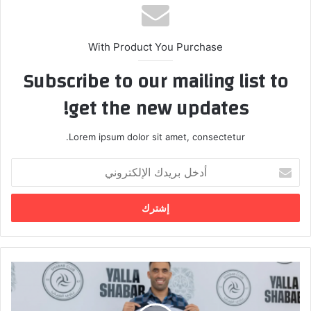
ب
With Product You Purchase
Subscribe to our mailing list to
get the new updates!
Lorem ipsum dolor sit amet, consectetur.
أ
د
خ
ل
ب
ر
ي
د
ح
ك
م
ا
د
ل