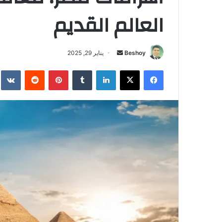
العالم القديم
Beshoy
أ
يناير 29, 2025
ر
فيسبوك
‫X
لينكدإن
‏Tumblr
بينتيريست
‏Reddit
‏te
س
ل
ب
ر
ي
د
ا
إ
ل
ك
ت
ر
و