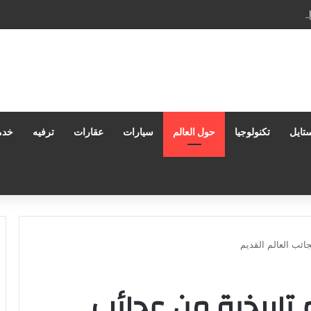
دارة المستندات: كيف تعزز إنتاجيتك وتحمي بياناتك في بيئات العمل الحديثة؟
تايل
تكنولوجيا
حول العالم
سيارات
عقارات
ترفيه
خدم
ائب العالم القديم
 تاريخية من عجائب