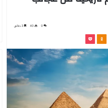
0
40
3 دقائق
VKontak
Odnoklassniki
‫Pocket