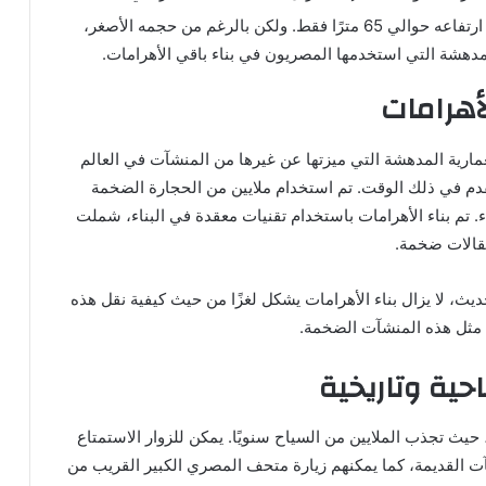
هرم منقرع: هو أصغر الأهرامات الثلاثة، حيث يبلغ ارتفاعه حوالي 65 مترًا فقط. ولكن بالرغم من حجمه الأصغر،
دهشة التي استخدمها المصريون في بناء باقي الأهرامات.
لأهرامات
ارية المدهشة التي ميزتها عن غيرها من المنشآت في العالم
لمتقدم في ذلك الوقت. تم استخدام ملايين من الحجارة الضخمة
ء. تم بناء الأهرامات باستخدام تقنيات معقدة في البناء، شملت
قالات ضخمة.
يث، لا يزال بناء الأهرامات يشكل لغزًا من حيث كيفية نقل هذه
د مثل هذه المنشآت الضخمة.
حية وتاريخية
حيث تجذب الملايين من السياح سنويًا. يمكن للزوار الاستمتاع
القديمة، كما يمكنهم زيارة متحف المصري الكبير القريب من