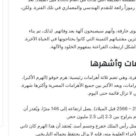
رموزاً رائعة للتقدم الهندسي والمعماري في تلك الفترة. ولكن،
ى خارقة، وأنهم سيصبحون آلهة بعد وفاتهم. لذلك، تم بناء
ن مقتنياتهم الثمينة التي كانوا يحتاجونها في الحياة الآخرة.
 الشكل ارتبطت الفراعنة بمفهوم الخلود والآلهة.
مات وأشهرها
ة، وهي تضم ثلاثة أهرامات رئيسية: هرم خوفو (الهرم الأكبر)،
مات، ويعد الأكبر بين جميع الأهرامات المصرية وأكثرها شهرة.
 لا تزال قائمة حتى اليوم.
هرم خوفو: بُني في عهد الملك خوفو (حوالي 2589 – 2566 قبل الميلاد). يصل ارتفاعه إلى 146 مترًا، ويُقدر أن
لى 2.5 مليون حجر.
يمثل رأس الملك خفرع وجسم أسد. يُعتقد أن هذا الهرم كان ثاني
زاء العلوية منه، فإنه لا يزال يحتفظ بجماله التاريخي.