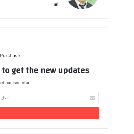
موق
ع
الوي
ب
 Purchase
t to get the new updates!
et, consectetur.
أ
د
خ
ل
ب
ر
ي