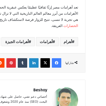
تعد أهرامات مصر إرثًا ثقافيًا عظيمًا يعكس عبقرية الح
الأهرامات من أبرز معالم العالم التاريخية التي لا تزال
هي تجربة لا تنسى، تتيح للزوار فرصة لاستكشاف تاريخ م
الحضارات
العريقة.
أهرام
أهرامات
أهرامات الجيزة
فيسبوك
‫X
لينكدإن
‏Tumblr
بينتيريست
شاركها
Beshoy
البحث (SEO) منذ عام 2020 وشغوف بمتابعة الذكاء الاصطناعي وعالم التقنية الحديثة.