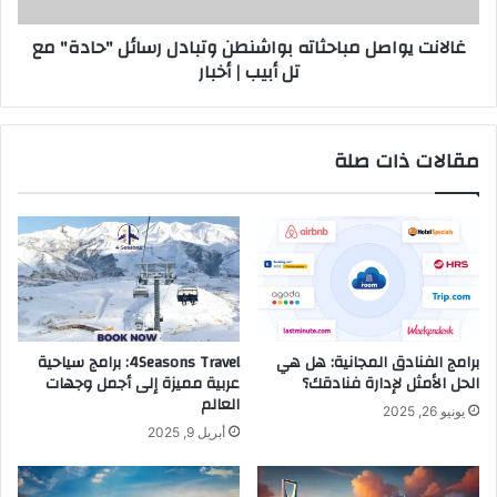
ا
ا
غالانت يواصل مباحثاته بواشنطن وتبادل رسائل "حادة" مع
ر
ص
تل أبيب | أخبار
ا
ل
غ
م
و
ب
ا
ا
مقالات ذات صلة
ي
ح
ث
ا
ت
ه
ب
و
ا
ش
برامج الفنادق المجانية: هل هي
4Seasons Travel: برامج سياحية
ن
الحل الأمثل لإدارة فنادقك؟
عربية مميزة إلى أجمل وجهات
ط
العالم
يونيو 26, 2025
ن
أبريل 9, 2025
و
ت
ب