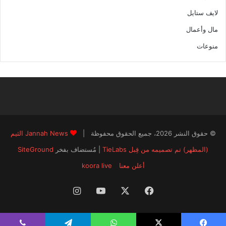
لايف ستايل
مال وأعمال
منوعات
© حقوق النشر 2026، جميع الحقوق محفوظة |
Jannah News الثيم
(المظهر) تم تصميمه من قِبل TieLabs
| مُستضاف بفخر
SiteGround
أعلن معنا
koora live
فيسبوك
‫X
‫YouTube
انستقرام