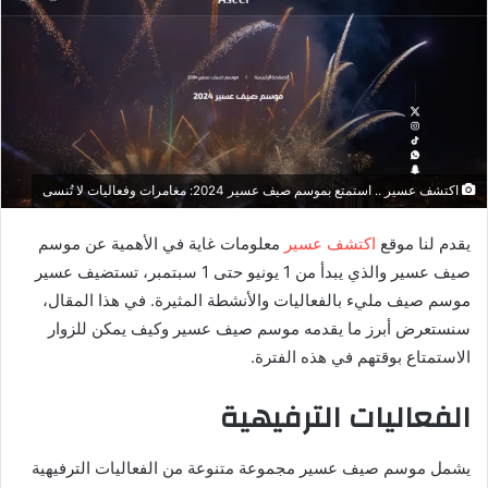
ل
ب
ر
ي
د
ا
إ
اكتشف عسير .. استمتع بموسم صيف عسير 2024: مغامرات وفعاليات لا تُنسى
ل
ك
يقدم لنا موقع
اكتشف عسير
معلومات غاية في الأهمية عن موسم
ت
صيف عسير والذي يبدأ من 1 يونيو حتى 1 سبتمبر، تستضيف عسير
ر
موسم صيف مليء بالفعاليات والأنشطة المثيرة. في هذا المقال،
و
سنستعرض أبرز ما يقدمه موسم صيف عسير وكيف يمكن للزوار
ن
الاستمتاع بوقتهم في هذه الفترة.
ي
ا
الفعاليات الترفيهية
يشمل موسم صيف عسير مجموعة متنوعة من الفعاليات الترفيهية