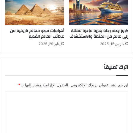
ا
د
ل
ر
س
كروز جدة: رحلة بحرية فاخرة تنقلك
أهرامات مصر: معالم تاريخية من
إلى عالم من المتعة والاستكشاف
عجائب العالم القديم
ا
ئ
مارس 15, 2025
يناير 29, 2025
ل
"
ح
اترك تعليقاً
ا
د
ة
لن يتم نشر عنوان بريدك الإلكتروني.
الحقول الإلزامية مشار إليها بـ
*
"
م
ا
ع
ت
ل
ل
ت
أ
ع
ب
ي
ل