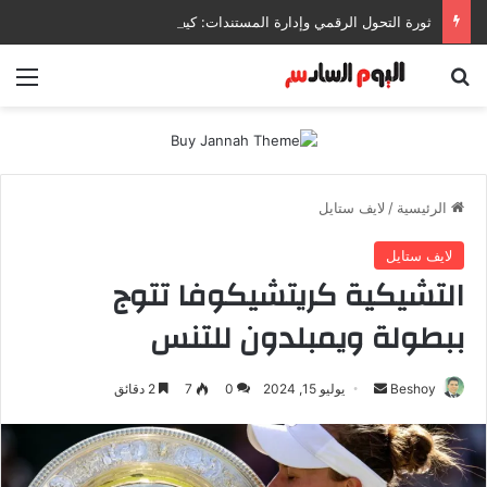
ثورة التحول الرقمي وإدارة المستندات: كيف تعزز إنتاجيتك وتحمي بياناتك في بيئات العمل الحديثة؟
بحث عن
الق
الرئيسية
/
لايف ستايل
لايف ستايل
التشيكية كريتشيكوفا تتوج
ببطولة ويمبلدون للتنس
Beshoy
أ
يوليو 15, 2024
0
7
2 دقائق
ر
س
ل