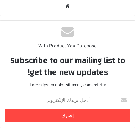
موق
ع
الوي
ب
With Product You Purchase
Subscribe to our mailing list to
get the new updates!
Lorem ipsum dolor sit amet, consectetur.
أ
د
خ
ل
ب
ر