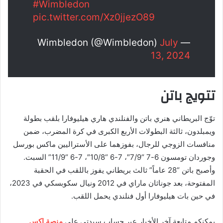
#Wimbledon
pic.twitter.com/Xz0jjezO89
July
— Wimbledon (@Wimbledon)
13, 2024
تتويج باتن
توّج البريطاني هنري باتن والفنلندي هاري هيليوفارا بلقب بطولة
ويمبلدون، ثالثة البطولات الأربع الكبرى في كرة المضرب، ضمن
منافسات الزوجي للرجال، بفوزهما على الأستراليين ماكس بورسل
وجوردان تومسون 6-7 “7/9″، 7-6 “10/8″، 7-6 “11/9” السبت.
وأصبح باتن “28 عاماً” ثالث بريطاني يفوز باللقب في الحقبة
المفتوحة، بعد جوناثان ماراي في 2012 ونيال سكوبسكي في 2023،
في حين بات هيليوفارا أول فنلندي يحمل اللقب.
يمكنكم متابعة آخر الأخبار عبر حساب سيدتي على
منصة إكس