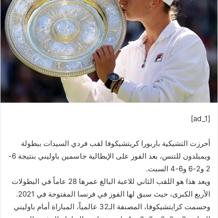
ب
ر
ي
د
ا
إ
ل
ك
ت
ر
[ad_1]
و
ن
أحرزت التشيكية باربورا كريتشيكوفا لقب فردي السيدات ببطولة
ي
ا
ويمبلدون للتنس، بعد الفوز على الإيطالية جاسمين باوليني بنتيجة 6-
2 و2-6 و6-4 السبت.
ويعد هذا هو اللقب الثاني للاعبة البالغ عمرها 28 عاماً في البطولات
الأربع الكبرى، حيث سبق لها الفوز في فرنسا المفتوحة في 2021.
وحسمت كرايتشيكوفا، المصنفة الـ32 عالمياً، المباراة أمام باوليني