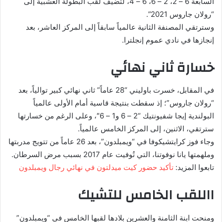
السابعة 6 – 2، 2 – 6، 6 – 4، لتضيف لقب البطولة العشبية إلى
“رولان جاروس 2021”.
وسترتقي المصنفة الثانية عالمياً سابقاً إلى المركز العاشر، بعد
إنجازها في نادي عموم إنجلترا.
خسارة ثاني نهائي
في المقابل، خسرت باوليني “28 عاماً” ثاني نهائي كبير توالياً، بعد
“رولان جاروس”؛ إذ سقطت بنتيجة قاسية أمام الأولى عالمياً
البولندية إيجا شفيونتيك “2 – 6 و1 – 6″، وعلى الرغم من خسارتها
سترتقي، الاثنين، إلى المركز الخامس عالمياً.
وجاء فوز كرايتشيكوفا في “ويمبلدون”، بعد 26 عاماً من تتويج مدربتها
وملهمتها يانا نوفوتنا، التي تُوفيت عام 2017 بسبب مرض السرطان.
تابعوا المزيد:
تأكيد حضور كيت ميدلتون في نهائي رجال ويمبلدون
االلقب الخامس للتشيك
ومنحت ابنة الثامنة والعشرين بلادها لقبها الخامس في “ويمبلدون”