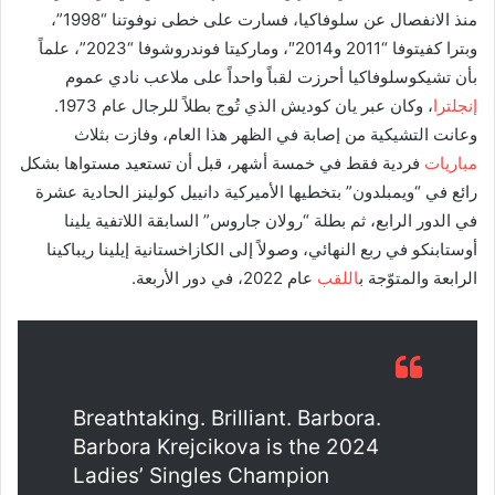
منذ الانفصال عن سلوفاكيا، فسارت على خطى نوفوتنا “1998”،
وبترا كفيتوفا “2011 و2014″، وماركيتا فوندروشوفا “2023”، علماً
بأن تشيكوسلوفاكيا أحرزت لقباً واحداً على ملاعب نادي عموم
إنجلترا
، وكان عبر يان كوديش الذي تُوج بطلاً للرجال عام 1973.
وعانت التشيكية من إصابة في الظهر هذا العام، وفازت بثلاث
مباريات
فردية فقط في خمسة أشهر، قبل أن تستعيد مستواها بشكل
رائع في “ويمبلدون” بتخطيها الأميركية دانييل كولينز الحادية عشرة
في الدور الرابع، ثم بطلة “رولان جاروس” السابقة اللاتفية يلينا
أوستابنكو في ربع النهائي، وصولاً إلى الكازاخستانية إيلينا ريباكينا
الرابعة والمتوّجة ب
اللقب
عام 2022، في دور الأربعة.
Breathtaking. Brilliant. Barbora.
Barbora Krejcikova is the 2024
Ladies’ Singles Champion