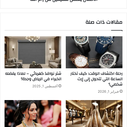
ف
ت
خ
ق
خ
ل
مقالات ذات صلة
ة
ش
ف
ق
ي
ي
م
ق
ق
ي
ه
ن
ى
م
ب
ن
م
ر
رحلة اكتشاف الوقت: كيف تختار
شتر نوافذ كهربائي – لماذا يفضله
ق
ا
الساعة التي تتحول إلى إرث
الخبراء في الرياض وجدة؟
د
م
شخصي؟
أغسطس 1, 2025
ي
ا
فبراير 1, 2026
ش
ل
و
ل
ه