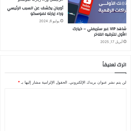
م
أوربان يكشف عن السبب الرئيسي
و
وراء زيارته لموسكو
ا
يوليو 6, 2024
ل
ف
شاهد VIP عبر ستريملي – خيارك
الأول للترفيه الفاخر
ر
ص
أبريل 17, 2025
ا
ل
م
اترك تعليقاً
س
ت
ق
لن يتم نشر عنوان بريدك الإلكتروني.
الحقول الإلزامية مشار إليها بـ
*
ب
ل
ا
ي
ة
ل
ت
ع
ل