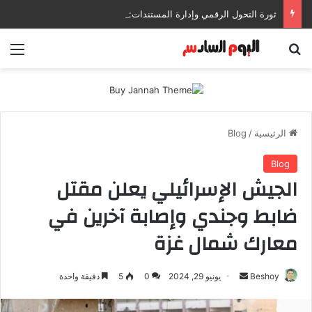
ثورة التحول الرقمي وإدارة المستندات: كيف تعزز إنتاجيتك وتحمي بياناتك في بيئات العمل الحديثة؟
بحث عن
الق
الرئيسية
/
Blog
Blog
الجيش الإسرائيلي يعلن مقتل
ضابط وجندي وإصابة آخرين في
معارك شمال غزة
Beshoy
أ
يونيو 29, 2024
0
5
دقيقة واحدة
ر
س