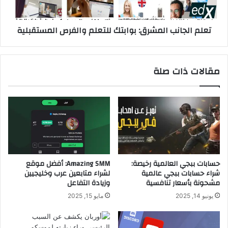
م
ا
س
ن
تعلم الجانب المشرق: بوابتك للتعلم والفرص المستقبلية
ؤ
ب
و
ا
ل
ل
ع
م
مقالات ذات صلة
ن
ش
خ
ر
ر
ق
و
:
ج
ب
إ
و
ي
ا
ط
ب
ا
ت
حسابات ببجي العالمية رخيصة:
Amazing SMM: أفضل موقع
ل
ك
شراء حسابات ببجي عالمية
لشراء متابعين عرب وخليجيين
ي
ل
مشحونة بأسعار تنافسية
وزيادة التفاعل
ا
ل
يونيو 14, 2025
مايو 15, 2025
ت
ع
ل