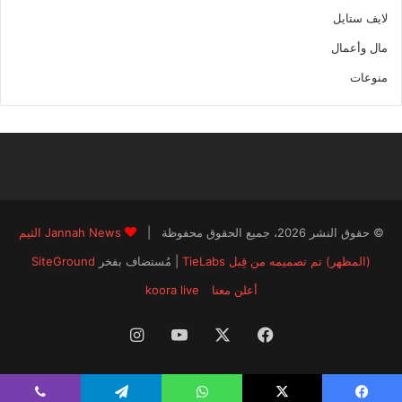
لايف ستايل
مال وأعمال
منوعات
© حقوق النشر 2026، جميع الحقوق محفوظة |
Jannah News الثيم
(المظهر) تم تصميمه من قِبل TieLabs
| مُستضاف بفخر
SiteGround
أعلن معنا
koora live
فيسبوك
‫X
‫YouTube
انستقرام