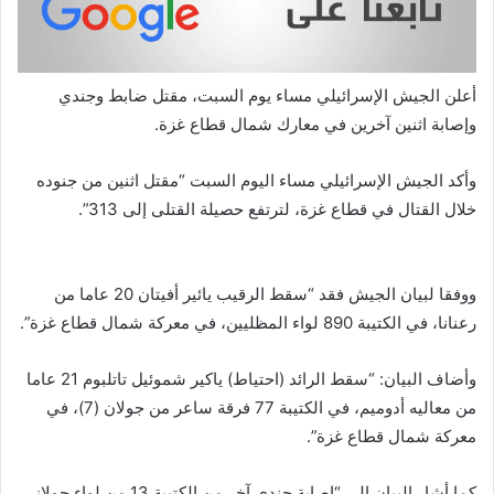
أعلن الجيش الإسرائيلي مساء يوم السبت، مقتل ضابط وجندي
وإصابة اثنين آخرين في معارك شمال قطاع غزة.
وأكد الجيش الإسرائيلي مساء اليوم السبت “مقتل اثنين من جنوده
خلال القتال في قطاع غزة، لترتفع حصيلة القتلى إلى 313”.
ووفقا لبيان الجيش فقد “سقط الرقيب يائير أفيتان 20 عاما من
رعنانا، في الكتيبة 890 لواء المظليين، في معركة شمال قطاع غزة”.
وأضاف البيان: “سقط الرائد (احتياط) ياكير شموئيل تاتلبوم 21 عاما
من معاليه أدوميم، في الكتيبة 77 فرقة ساعر من جولان (7)، في
معركة شمال قطاع غزة”.
كما أشار البيان إلى “إصابة جندي آخر من الكتيبة 13 من لواء جولاني