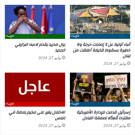
ه
ل
ذ
ك
ا
ع
ه
ك
و
ة
"
ا
ا
ل
أنباء أولية عن 5 إصابات حرجة و6
ريال مدريد يقدم لاعبه البرازيلي
ل
ص
خطيرة بسقوط قذيفة أطلقت من
الجديد
س
ف
لبنان
يوليو 27, 2024
ي
ر
يوليو 27, 2024
ن
ا
ا
ء
ر
ب
ي
ـ
و
4
ا
1
ل
أ
أ
ل
إسرائيل قدمت للإدارة الأميركية
الاحتلال يغير على مخيم بلاطة في
ر
مقترحا مُعدّلا لصفقة التبادل
نابلس
ف
ج
ط
يوليو 27, 2024
يوليو 27, 2024
ح
ن