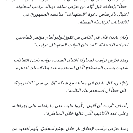
“خطأ” بإطلاقه قبل أيّام من تعرّض سلفه دونالد ترامب لمحاولة
اغتيال بالرصاص دعوة “لاستهداف” منافسه الجمهوريّ في
الانتخابات الرئاسيّة المقبلة.
وكان بايدن قال في الثامن من تمّوز/يوليو أمام مؤتمر للمانحين
لحملته الانتخابيّة “لقد حان الوقت لاستهداف ترامب”.
ومنذ تعرّض ترامب لمحاولة اغتيال السبت، يواجه بايدن انتقادات
شديدة بسبب المصطلح الّذي استخدمه عند إطلاقه تلك الدعوة.
والإثنين، قال بايدن في مقابلة مع شبكة “إنّ بي سي” التلفزيونيّة
“كان خطأ أن استخدم تلك الكلمة”.
وأضاف “أردت أن أقول: ركّزوا عليه، على ما يفعله، على إجراءاته،
وعلى عدد الأكاذيب الّتي قالها خلال المناظرة”.
ومنذ تعرّض ترامب لإطلاق نار خلال تجمّع انتخابيّ، يتّهم العديد من