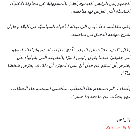
الجمهوريّين الرئيس الديموقراطيّ بالمسؤوليّة عن محاولة الاغتيال
الفاشلة الّتي تعرّض لها منافسه.
وفي مقابلته، دعا بايدن إلى تهدئة الأجواء السياسيّة في البلاد وحاول
شرح موقفه الدقيق من منافسه.
وقال “كيف تتحدّث عن التهديد الّذي تتعرّض له ديموقراطيّتنا، وهو
أمر حقيقيّ عندما يقول رئيس أمورًا بالطريقة الّتي يقولها؟ هل
يفترض أن تمتنع عن قول أيّ شيء لمجرّد أنّ ذلك قد يحرّض شخصًا
ما؟”.
وأضاف “لم أستخدم هذا الخطاب. منافسي استخدم هذا الخطاب،
فهو يتحدّث عن مذبحة إذا خسر”.
[ad_2]
Source link