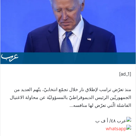
ب
ر
ي
د
ا
إ
ل
ك
ت
ر
[ad_1]
و
ن
منذ تعرّض ترامب لإطلاق نار خلال تجمّع انتخابيّ، يتّهم العديد من
ي
ا
الجمهوريّين الرئيس الديموقراطيّ بالمسؤوليّة عن محاولة الاغتيال
الفاشلة الّتي تعرّض لها منافسه…