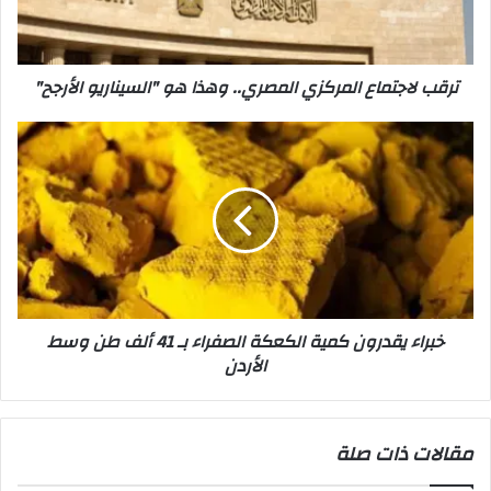
ك
ج
ت
ت
ر
م
ترقب لاجتماع المركزي المصري.. وهذا هو "السيناريو الأرجح"
و
ا
ن
ع
ي
ا
خ
ل
ب
م
ر
ر
ا
ك
ء
ز
ي
ي
ق
ا
د
ل
ر
خبراء يقدرون كمية الكعكة الصفراء بـ 41 ألف طن وسط
م
و
الأردن
ص
ن
ر
ك
ي
م
.
ي
مقالات ذات صلة
.
ة
و
ا