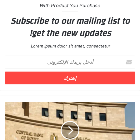
With Product You Purchase
Subscribe to our mailing list to
get the new updates!
Lorem ipsum dolor sit amet, consectetur.
أ
د
خ
ل
ب
ر
ي
د
ت
ك
ر
ا
ق
ل
ب
إ
ل
ل
ا