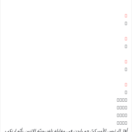
أقرّ الرئيس الأميركيّ جو بايدن في مقابلة تلفزيونيّة الإثنين بأنّه ارتكب