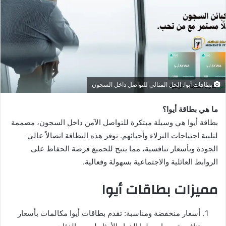
ب
ر
ي
د
ا
إ
ل
بطاقات أيوا: الحل المثالي للتواصل داخل السجون
ك
ت
ما هي بطاقة أيوا؟
ر
بطاقة أيوا هي وسيلة مبتكرة للتواصل الآمن داخل السجون، مصممة
و
لتلبية احتياجات النزلاء وأحبائهم. توفر هذه البطاقة اتصالاً عالي
ن
الجودة وبأسعار تنافسية، مما يتيح للجميع فرصة الحفاظ على
ي
ا
الروابط العائلية والاجتماعية بسهولة وفعالية.
مميزات بطاقات أيوا
أسعار منخفضة ومناسبة: تقدم بطاقات أيوا مكالمات بأسعار