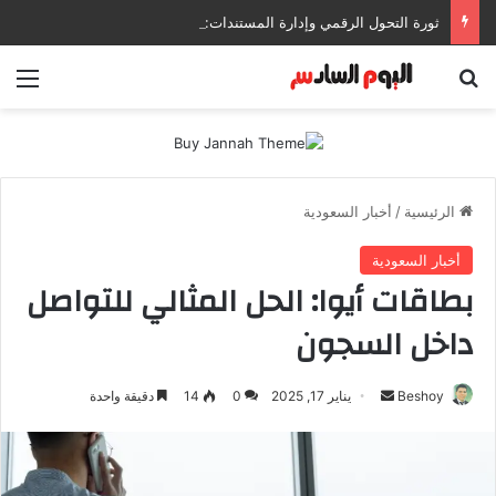
ثورة التحول الرقمي وإدارة المستندات: كيف تعزز إنتاجيتك وتحمي بياناتك في بيئات العمل الحديثة؟
بحث عن
الق
الرئيسية
/
أخبار السعودية
أخبار السعودية
بطاقات أيوا: الحل المثالي للتواصل
داخل السجون
Beshoy
أ
يناير 17, 2025
0
14
دقيقة واحدة
ر
س
ل