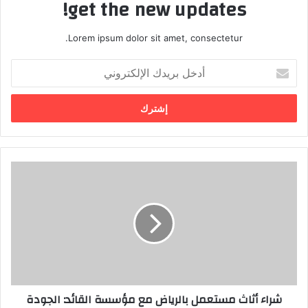
get the new updates!
Lorem ipsum dolor sit amet, consectetur.
أ
د
خ
ل
ب
ر
ي
د
ش
ك
ر
ا
ا
ل
ء
إ
أ
ل
ث
ك
ا
ت
ث
ر
م
شراء أثاث مستعمل بالرياض مع مؤسسة القائد: الجودة
و
س