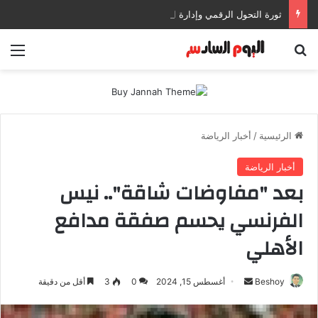
ثورة التحول الرقمي وإدارة المستندات: كيف تعزز إنتاجيتك وتحمي بياناتك في بيئات العمل الحديثة؟
بحث عن
الق
الرئيسية
/
أخبار الرياضة
أخبار الرياضة
بعد "مفاوضات شاقة".. نيس
الفرنسي يحسم صفقة مدافع
الأهلي
Beshoy
أ
أغسطس 15, 2024
0
3
أقل من دقيقة
ر
س