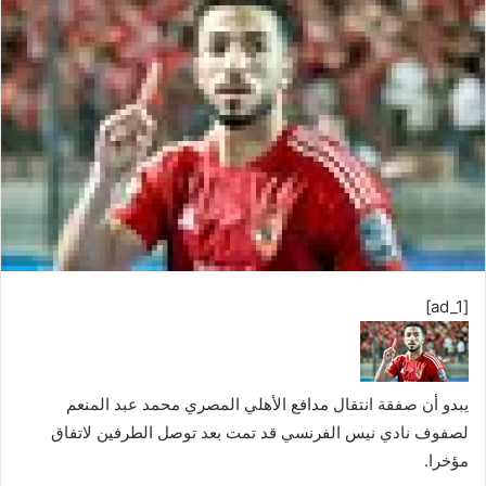
ل
ب
ر
ي
د
ا
إ
ل
ك
ت
ر
[ad_1]
و
ن
ي
ا
يبدو أن صفقة انتقال مدافع الأهلي المصري محمد عبد المنعم
لصفوف نادي نيس الفرنسي قد تمت بعد توصل الطرفين لاتفاق
مؤخرا.