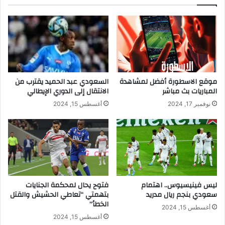
إ
ن
ل
ا
ى
د
ر
ي
و
ا
م
ل
ا
ن
ص
موقع الاسطورة أفضل لمشاهدة
السعودي عبد الحميد يقترب من
ر
المباريات بث مباشر
الانتقال إلى الدوري الإيطالي
نوفمبر 17, 2024
أغسطس 15, 2024
ليس فينيسيوس.. اهتمام
فتوح يحال لمحكمة الجنايات
سعودي بنجم ريال مدريد
بتهمتي “تعاطي الحشيش والقتل
الخطأ”
أغسطس 15, 2024
أغسطس 15, 2024