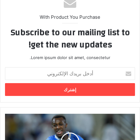
With Product You Purchase
Subscribe to our mailing list to
get the new updates!
Lorem ipsum dolor sit amet, consectetur.
أ
د
خ
ل
ب
ر
ي
د
ت
ك
ف
ا
ا
ل
ص