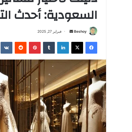
السعودية: أحدث الت
Beshoy
أ
فبراير 27, 2025
ر
فيسبوك
‫X
لينكدإن
‏Tumblr
بينتيريست
‏Reddit
‏te
س
ل
ب
ر
ي
د
ا
إ
ل
ك
ت
ر
و