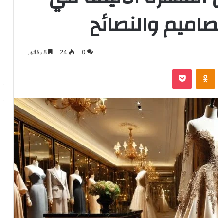
صاميم والنصائح
0
24
8 دقائق
VKontak
Odnoklassniki
‫Pocket