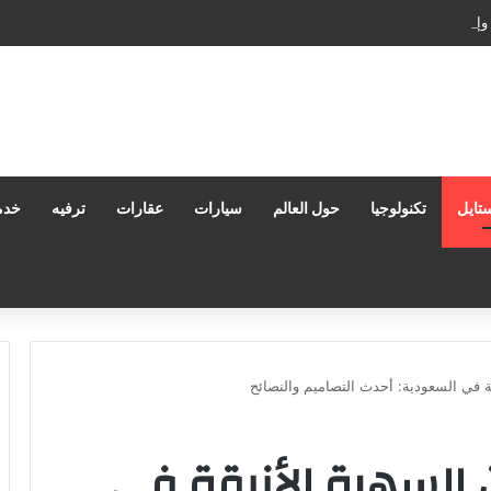
وإدارة المستندات: كيف تعزز إنتاجيتك وتحمي بياناتك في بيئات العمل الحديثة؟
تايل
تكنولوجيا
حول العالم
سيارات
عقارات
ترفيه
خدم
قة في السعودية: أحدث التصاميم والنصائح
ن السهرة الأنيقة في