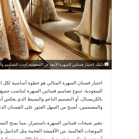
ن
ي
ا
دليلك لاختيار فساتين السهرة الأنيقة في السعودية: أحدث التصاميم وال
اختيار فستان السهرة المثالي هو خطوة أساسية لكل ام
السعودية، تتنوع تصاميم فساتين السهرة لتناسب جميع ا
بالكريستال، أو التصميم الناعم والبسيط الذي يعكس أنوث
والمصممين، أصبح من السهل العثور على الفستان الذي ي
تتغير صيحات فساتين السهرة باستمرار، مما يمنح النس
الموضات العالمية. من الأقمشة الفخمة مثل الدانتيل وا
أن تجد ما يعكس شخصيتها ويمنحها إطلالة مميزة. كما أ