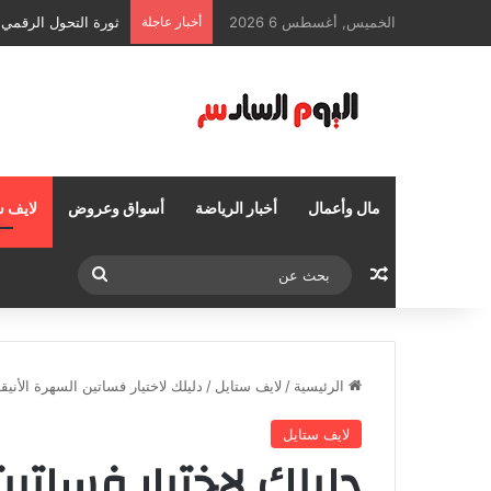
الخميس, أغسطس 6 2026
أخبار عاجلة
ثورة التحول الرقمي 
مال وأعمال
أخبار الرياضة
أسواق وعروض
لايف س
مقال عشوائي
بحث
عن
الرئيسية
/
لايف ستايل
/
دليلك لاختيار فساتين السهرة الأني
لايف ستايل
دليلك لاختيار فساتي