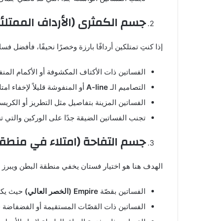
جسم الكمثرى (الأرداف الممتلئة
إذا كنتِ تمتلكين أردافًا بارزة وخصرًا نحيفًا، فأفضل ف
الفساتين ذات الأكتاف المكشوفة أو الأكمام المن
التصاميم الـ
A-line
أو المنفوشة قليلاً لإخفاء امتل
الفساتين المزينة بتفاصيل مثل التطريز أو الكريس
تجنب الفساتين الضيقة جدًا على الوركين والتي 
جسم التفاحة (امتلاء في منطقة
الهدف هنا هو اختيار فستان يخفي منطقة البطن ويبرز ن
الفساتين بقصّة
Empire (
الخصر العالي
)
حيث يكون
الفساتين ذات القصّات المستقيمة أو الفضفاضة قلي