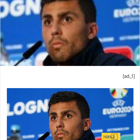
ب
ر
ي
د
ا
إ
ل
ك
ت
ر
[ad_1]
و
ن
ي
ا