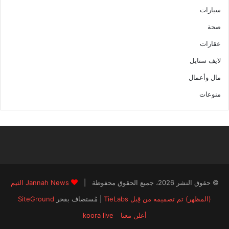
سيارات
صحة
عقارات
لايف ستايل
مال وأعمال
منوعات
© حقوق النشر 2026، جميع الحقوق محفوظة |
Jannah News الثيم
(المظهر) تم تصميمه من قِبل TieLabs
| مُستضاف بفخر
SiteGround
أعلن معنا
koora live