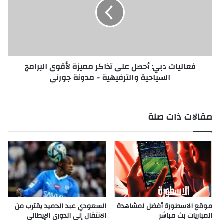
ه
ل
و
ي
ر
ا
ه
ت
ب
د
ن
ب
فعاليات دبي: أحصل على تذاكر مميزة لأقوى البرامج
ي
ي
السياحية والترفيهية - مدونة جورني
و
:
ل
أ
و
ح
ك
ص
مقالات ذات صلة
ج
ل
د
ع
ي
ل
د
ى
و
ت
ي
ذ
ش
ا
و
ك
ق
ر
موقع الاسطورة أفضل لمشاهدة
السعودي عبد الحميد يقترب من
ه
م
المباريات بث مباشر
الانتقال إلى الدوري الإيطالي
م