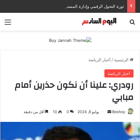
ثورة التحول الرقمي وإدارة المستندات: كيف تعزز إنتاجيتك وتحمي بياناتك في بيئات العمل الحديثة؟
بحث عن
الق
الرئيسية
/
أخبار الرياضة
أخبار الرياضة
رودري: علينا أن نكون حذرين أمام
مبابي
Beshoy
أ
يوليو 8, 2024
0
10
أقل من دقيقة
ر
س
ل