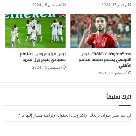
م
نوفمبر 17, 2024
أغسطس 15, 2024
ل
ي
أ
ز
ح
ة
د
ل
ث
أ
أ
ق
ع
و
م
ى
بعد "مفاوضات شاقة".. نيس
ليس فينيسيوس.. اهتمام
ا
ا
الفرنسي يحسم صفقة مدافع
سعودي بنجم ريال مدريد
ل
الأهلي
ل
أغسطس 15, 2024
ه
ب
أغسطس 15, 2024
ر
ا
م
اترك تعليقاً
ج
ا
ل
لن يتم نشر عنوان بريدك الإلكتروني.
الحقول الإلزامية مشار إليها بـ
*
س
ي
ا
ا
ح
ل