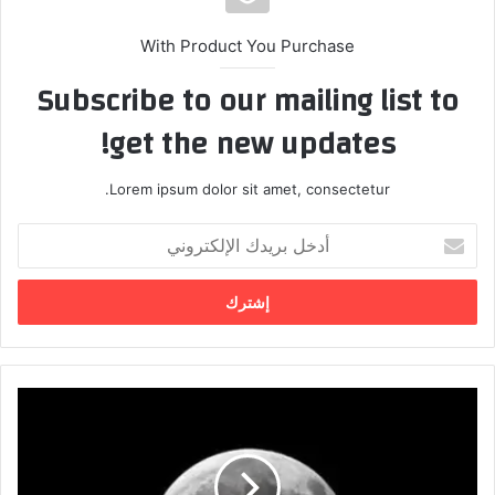
With Product You Purchase
Subscribe to our mailing list to
get the new updates!
Lorem ipsum dolor sit amet, consectetur.
أ
د
خ
ل
ب
ر
ي
د
ع
ك
ل
ا
م
ل
ا
إ
ء