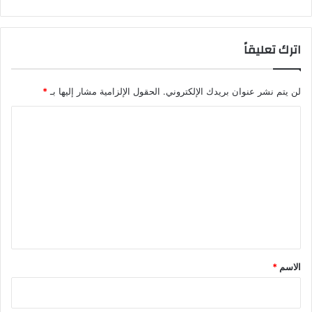
ت
ث
م
اترك تعليقاً
ر
ي
ن
لن يتم نشر عنوان بريدك الإلكتروني.
الحقول الإلزامية مشار إليها بـ
*
ف
ي
ا
ي
و
ل
ل
ت
ي
ع
و
ل
ي
ق
*
الاسم
*