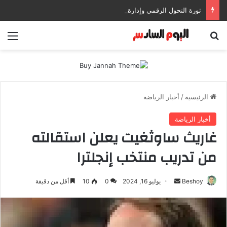
ثورة التحول الرقمي وإدارة المستندات: كيف تعزز إنتاجيتك وتحمي بياناتك في بيئات العمل الحديثة؟
بحث عن
الق
الرئيسية
/
أخبار الرياضة
أخبار الرياضة
غاريث ساوثغيت يعلن استقالته
من تدريب منتخب إنجلترا
Beshoy
أ
يوليو 16, 2024
0
10
أقل من دقيقة
ر
س
ل