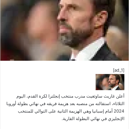
ب
ر
ي
د
ا
إ
ل
ك
ت
ر
[ad_1]
و
ن
ي
ا
أعلن غاريث ساوثغيت مدرب منتخب إنجلترا لكرة القدم، اليوم
الثلاثاء، استقالته من منصبه بعد هزيمة فريقه في نهائي بطولة أوروبا
2024 أمام إسبانيا وهي الهزيمة الثانية على التوالي للمنتخب
الإنجليزي في نهائي البطولة القارية.