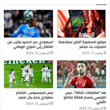
ر
ة
ب
أ
م
ي
ر
ك
ا
موقع الاسطورة أفضل لمشاهدة
السعودي عبد الحميد يقترب من
ت
المباريات بث مباشر
الانتقال إلى الدوري الإيطالي
د
نوفمبر 17, 2024
أغسطس 15, 2024
ع
م
ت
ف
ا
ؤ
ل
ا
بعد "مفاوضات شاقة".. نيس
ليس فينيسيوس.. اهتمام
ل
الفرنسي يحسم صفقة مدافع
سعودي بنجم ريال مدريد
الأهلي
م
أغسطس 15, 2024
س
أغسطس 15, 2024