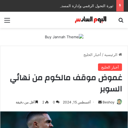
ثورة التحول الرقمي وإدارة المستندات: كيف تعزز إنتاجيتك وتحمي بياناتك في بيئات العمل الحديثة؟
بحث عن
الق
الرئيسية
/
أخبار الخليج
أخبار الخليج
غموض موقف مالكوم من نهائي
السوبر
Beshoy
أ
أغسطس 15, 2024
0
2
أقل من دقيقة
ر
س
ل