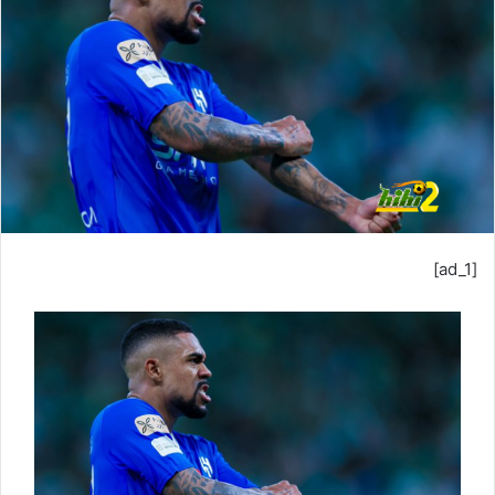
ب
ر
ي
د
ا
إ
ل
ك
ت
ر
[ad_1]
و
ن
ي
ا