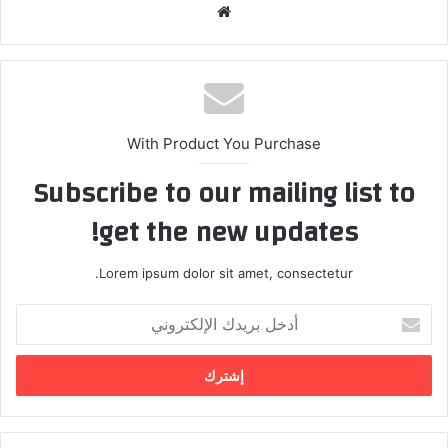
موق
ع
الوي
ب
With Product You Purchase
Subscribe to our mailing list to
get the new updates!
Lorem ipsum dolor sit amet, consectetur.
أ
د
خ
ل
ب
ر
ي