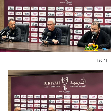
ب
ر
ي
د
ا
إ
ل
ك
ت
ر
[ad_1]
و
ن
ي
ا