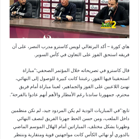
هاي كورة – أكد البرتغالي لويس كاسترو مدرب النصر، على أن
فريقه استحق الفوز على التعاون في كأس السوبر.
قال كاسترو في تصريحاته خلال المؤتمر الصحفي:”مباراة
استحقينا فيها الفوز، رغبتنا كانت كبيرة للوصول إلى النهائي،
نهنئ اللاعبين على الفوز والجماهير، لعبنا مباراة أمام فريق
محترم، جمهورنا ساندنا رغم الأمطار والأهم أنهم عادوا بالفرحة”.
تابع:”في المباريات الودية لم يكن المردود جيد، لم نكن منظمين
داخل الملعب، ومن حسن الحظ جهزنا الفريق لنصف النهائي
وظهرنا بشكل مختلف، المباراتين أمام الهلال الموسم الماضي
بالدوري أو نهائي الكأس كانت مواجهتين قوية ومتقاربة وننتظر