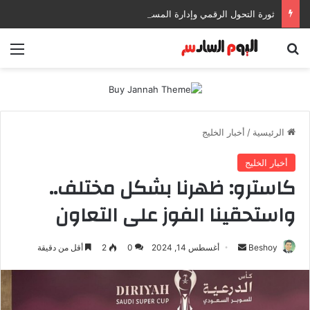
ثورة التحول الرقمي وإدارة المستندات: كيف تعزز إنتاجيتك وتحمي بياناتك في بيئات العمل الحديثة؟
بحث عن
الق
الرئيسية
/
أخبار الخليج
أخبار الخليج
كاسترو: ظهرنا بشكل مختلف..
واستحقينا الفوز على التعاون
Beshoy
أ
أغسطس 14, 2024
0
2
أقل من دقيقة
ر
س
ل