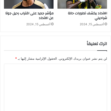
س
و
ع
م
و
ب
الاتحاد يكشف تطورات حالة
مؤشر جديد على اقتراب رحيل جوتا
د
ا
شراحيلي
عن الاتحاد
ي
ب
أغسطس 15, 2024
أغسطس 15, 2024
ي
ي
س
اترك تعليقاً
ج
ل
ب
ا
لن يتم نشر عنوان بريدك الإلكتروني.
الحقول الإلزامية مشار إليها بـ
*
ك
ا
و
ر
ل
ة
ت
أ
ه
ع
د
ل
ا
ي
ف
ه